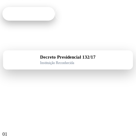
Ver Investigação
Sobre o Instituto
Decreto Presidencial 132/17
Instituição Reconhecida
+13 000
Estudantes
14
Cursos
3 Polos
Em Angola
9 Anos
de Excelência
01