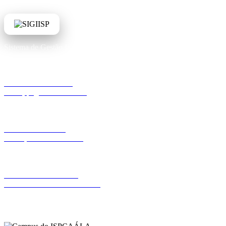
Sistema de Gestão Integrado ISPCAÁLA
Portal do Estudante
Notas, pagamentos e mais
Portal do Docente
Pautas, turmas e horários
Portal Administrativo
Gestão académica e financeira